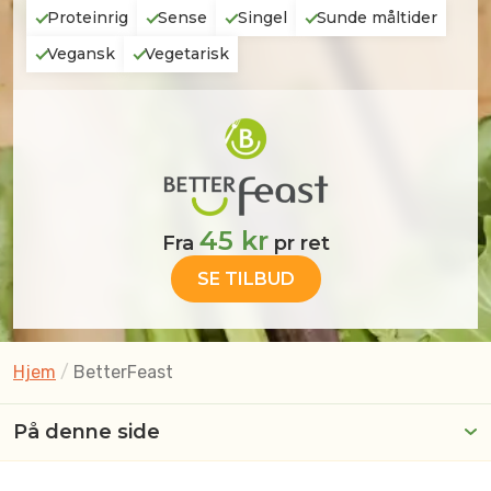
Proteinrig
Sense
Singel
Sunde måltider
Vegansk
Vegetarisk
45 kr
Fra
pr ret
SE TILBUD
Hjem
/
BetterFeast
På denne side