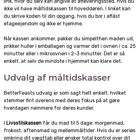
link, hvor du selv kan angive et afleveringssted, hvis du
ikke vil have måltidskassen til hoveddøren. I linket kan
du skrive koden til din opgang, hvis du bor i aflåst
etageejendom og ikke er hjemme.
Når kassen ankommer, pakker du simpelthen maden ud,
prikker huller i emballagen og varmer det i ovnen i ca. 25
minutter eller i mikroovnen i 2-3 minutter. Det er så
enkelt, at selv de mindste i hjemmet kan klare det.
Udvalg af måltidskasser
BetterFeasts udvalg er som sagt helt enkelt, hvilket
stemmer fint overens med deres fokus på at gøre
hverdagen nemmere for deres kunder.
I
Livsstilskassen
får du mad til 5 dage: morgenmad,
frokost, aftensmad og mellemmåltider. Hvis du er seriøs
omkring dit vægttab eller ønsker total kontrol over dit