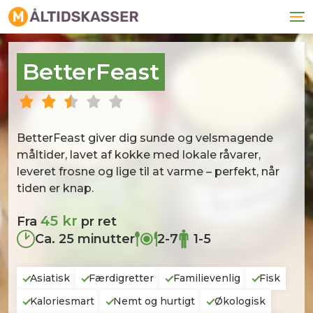
BetterFeast
BetterFeast giver dig sunde og velsmagende
måltider, lavet af kokke med lokale råvarer,
leveret frosne og lige til at varme – perfekt, når
tiden er knap.
45 kr
Fra
pr ret
Ca. 25 minutter
2-7
1-5
Asiatisk
Færdigretter
Familievenlig
Fisk
Kaloriesmart
Nemt og hurtigt
Økologisk