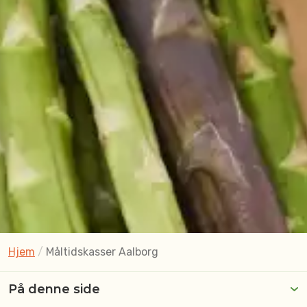
Hjem
/
Måltidskasser Aalborg
På denne side