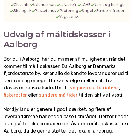
Glutenfri
Kaloriesmart
Laktosefri
LCHF
Nemt og hurtigt
Økologisk
Pescetarisk
Proteinrig
Singel
Sunde måltider
Vegetarisk
Udvalg af måltidskasser i
Aalborg
Bor du i Aalborg, har du masser af muligheder, når det
kommer til måltidskasser. Da Aalborg er Danmarks
fjerdestørste by, kører alle de kendte leverandører ud til
centrum og omegn. Du kan vælge mellem alt fra
klassiske danske kødretter til
veganske alternativer
,
fiskeretter
eller
sundere måltider
til den aktive livsstil.
Nordjylland er generelt godt dækket, og flere af
leverandørerne har endda base i området. Derfor finder
du også tit lokalproducerede råvarer i måltidskasserne i
Aalborg, da de gerne støtter det lokale landbrug.