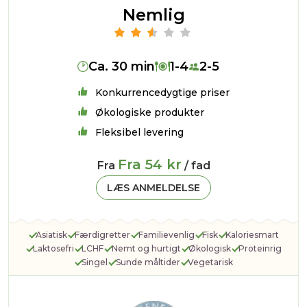
Nemlig
Ca. 30 min
1-4
2-5
Konkurrencedygtige priser
Økologiske produkter
Fleksibel levering
Fra 54 kr
Fra
/ fad
LÆS ANMELDELSE
Asiatisk
Færdigretter
Familievenlig
Fisk
Kaloriesmart
Laktosefri
LCHF
Nemt og hurtigt
Økologisk
Proteinrig
Singel
Sunde måltider
Vegetarisk