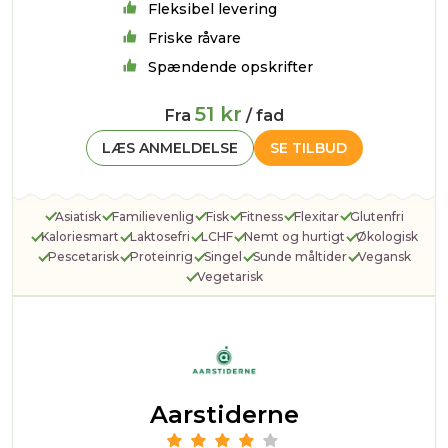
Fleksibel levering
Friske råvare
Spændende opskrifter
51 kr
Fra
/ fad
LÆS ANMELDELSE
SE TILBUD
Asiatisk
Familievenlig
Fisk
Fitness
Flexitar
Glutenfri
Kaloriesmart
Laktosefri
LCHF
Nemt og hurtigt
Økologisk
Pescetarisk
Proteinrig
Singel
Sunde måltider
Vegansk
Vegetarisk
Aarstiderne