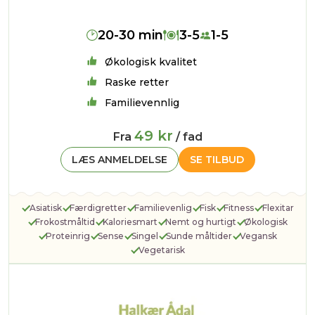
20-30 min
3-5
1-5
Økologisk kvalitet
Raske retter
Familievennlig
49 kr
Fra
/ fad
LÆS ANMELDELSE
SE TILBUD
Asiatisk
Færdigretter
Familievenlig
Fisk
Fitness
Flexitar
Frokostmåltid
Kaloriesmart
Nemt og hurtigt
Økologisk
Proteinrig
Sense
Singel
Sunde måltider
Vegansk
Vegetarisk