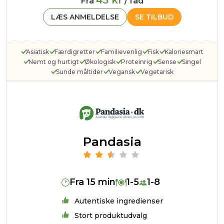
45 kr
Fra
/ fad
LÆS ANMELDELSE
SE TILBUD
Asiatisk
Færdigretter
Familievenlig
Fisk
Kaloriesmart
Nemt og hurtigt
Økologisk
Proteinrig
Sense
Singel
Sunde måltider
Vegansk
Vegetarisk
Pandasia
Fra 15 min
1-5
1-8
Autentiske ingredienser
Stort produktudvalg