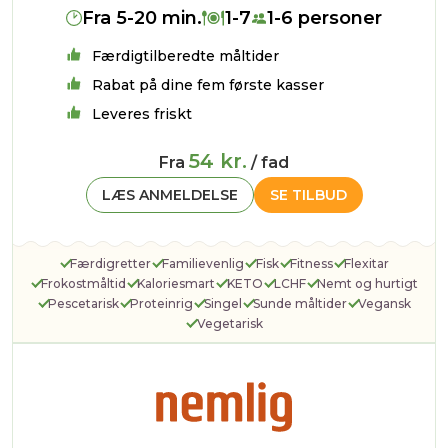
Fra 5-20 min.
1-7
1-6 personer
Færdigtilberedte måltider
Rabat på dine fem første kasser
Leveres friskt
54 kr.
Fra
/ fad
LÆS ANMELDELSE
SE TILBUD
Færdigretter
Familievenlig
Fisk
Fitness
Flexitar
Frokostmåltid
Kaloriesmart
KETO
LCHF
Nemt og hurtigt
Pescetarisk
Proteinrig
Singel
Sunde måltider
Vegansk
Vegetarisk