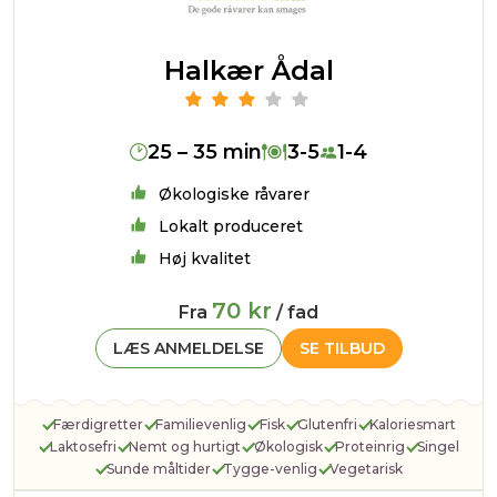
Halkær Ådal
25 – 35 min
3-5
1-4
Økologiske råvarer
Lokalt produceret
Høj kvalitet
70 kr
Fra
/ fad
LÆS ANMELDELSE
SE TILBUD
Færdigretter
Familievenlig
Fisk
Glutenfri
Kaloriesmart
Laktosefri
Nemt og hurtigt
Økologisk
Proteinrig
Singel
Sunde måltider
Tygge-venlig
Vegetarisk