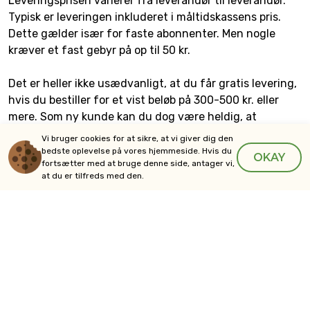
Leveringsprisen varierer fra leverandør til leverandør.
Typisk er leveringen inkluderet i måltidskassens pris.
Dette gælder især for faste abonnenter. Men nogle
kræver et fast gebyr på op til 50 kr.
Det er heller ikke usædvanligt, at du får gratis levering,
hvis du bestiller for et vist beløb på 300-500 kr. eller
mere. Som ny kunde kan du dog være heldig, at
leveringen på din første bestilling er gratis, uanset hvor
Vi bruger cookies for at sikre, at vi giver dig den
meget du bestiller for.
bedste oplevelse på vores hjemmeside. Hvis du
OKAY
fortsætter med at bruge denne side, antager vi,
at du er tilfreds med den.
Du bør alligevel altid tjekke vilkårene, så du ved, hvad
du betaler for. Det skal føles fair for begge parter.
Generelt er leveringspriserne rimelige.
Sådan fungerer leveringen i
Aalborg
Det er normalt ret nemt at bestille måltidskasser. Først