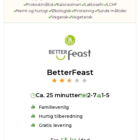
Frokostmåltid
Kaloriesmart
Laktosefri
LCHF
Nemt og hurtigt
Økologisk
Proteinrig
Sunde måltider
Vegansk
Vegetarisk
BetterFeast
Ca. 25 minutter
2-7
1-5
Familievenlig
Hurtig tilberedning
Gratis levering