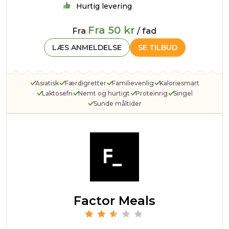
Hurtig levering
Fra 50 kr
Fra
/ fad
LÆS ANMELDELSE
SE TILBUD
Asiatisk
Færdigretter
Familievenlig
Kaloriesmart
Laktosefri
Nemt og hurtigt
Proteinrig
Singel
Sunde måltider
Factor Meals