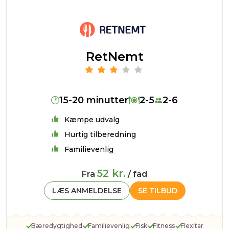
RetNemt
15-20 minutter
2-5
2-6
Kæmpe udvalg
Hurtig tilberedning
Familievenlig
52 kr.
Fra
/ fad
LÆS ANMELDELSE
SE TILBUD
Bæredygtighed
Familievenlig
Fisk
Fitness
Flexitar