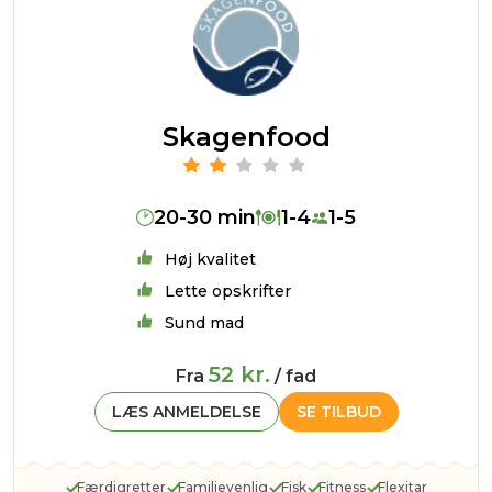
Skagenfood
20-30 min
1-4
1-5
Høj kvalitet
Lette opskrifter
Sund mad
52 kr.
Fra
/ fad
LÆS ANMELDELSE
SE TILBUD
Færdigretter
Familievenlig
Fisk
Fitness
Flexitar