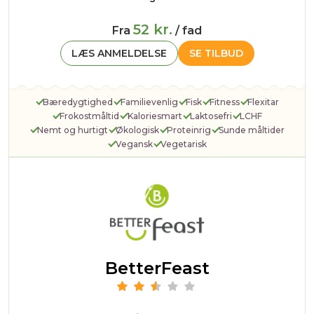
52 kr.
Fra
/ fad
LÆS ANMELDELSE
SE TILBUD
Bæredygtighed
Familievenlig
Fisk
Fitness
Flexitar
Frokostmåltid
Kaloriesmart
Laktosefri
LCHF
Nemt og hurtigt
Økologisk
Proteinrig
Sunde måltider
Vegansk
Vegetarisk
BetterFeast