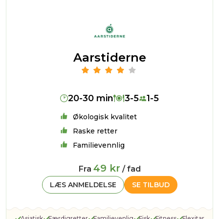
Aarstiderne
20-30 min
3-5
1-5
Økologisk kvalitet
Raske retter
Familievennlig
49 kr
Fra
/ fad
LÆS ANMELDELSE
SE TILBUD
Asiatisk
Færdigretter
Familievenlig
Fisk
Fitness
Flexitar