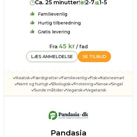
Ca. 25 minutter
2-7
1-5
Familievenlig
Hurtig tilberedning
Gratis levering
45 kr
Fra
/ fad
LÆS ANMELDELSE
SE TILBUD
Asiatisk
Færdigretter
Familievenlig
Fisk
Kaloriesmart
Nemt og hurtigt
Økologisk
Proteinrig
Sense
Singel
Sunde måltider
Vegansk
Vegetarisk
Pandasia