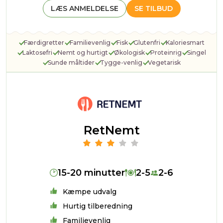
LÆS ANMELDELSE
SE TILBUD
Færdigretter
Familievenlig
Fisk
Glutenfri
Kaloriesmart
Laktosefri
Nemt og hurtigt
Økologisk
Proteinrig
Singel
Sunde måltider
Tygge-venlig
Vegetarisk
RetNemt
15-20 minutter
2-5
2-6
Kæmpe udvalg
Hurtig tilberedning
Familievenlig