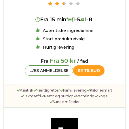
Fra 15 min
1-5
1-8
Autentiske ingredienser
Stort produktudvalg
Hurtig levering
Fra 50 kr
Fra
/ fad
LÆS ANMELDELSE
SE TILBUD
Asiatisk
Færdigretter
Familievenlig
Kaloriesmart
Laktosefri
Nemt og hurtigt
Proteinrig
Singel
Sunde måltider