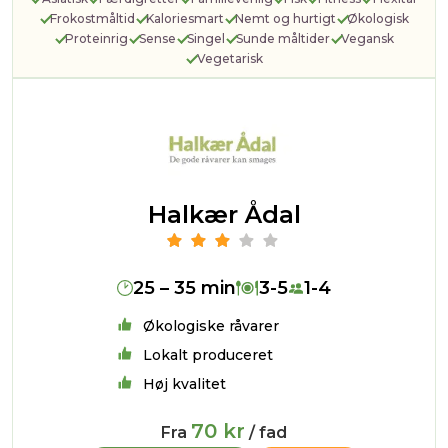
Frokostmåltid
Kaloriesmart
Nemt og hurtigt
Økologisk
Proteinrig
Sense
Singel
Sunde måltider
Vegansk
Vegetarisk
Halkær Ådal
25 – 35 min
3-5
1-4
Økologiske råvarer
Lokalt produceret
Høj kvalitet
70 kr
Fra
/ fad