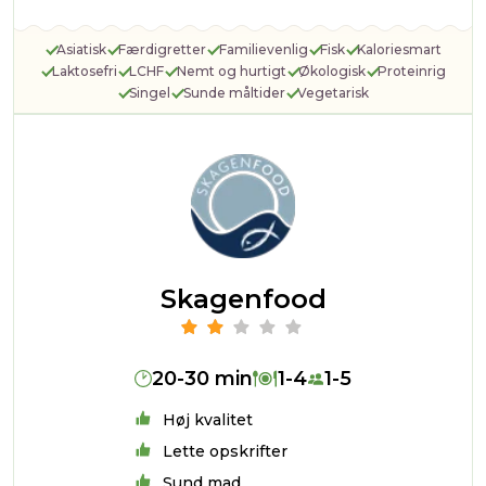
Asiatisk
Færdigretter
Familievenlig
Fisk
Kaloriesmart
Laktosefri
LCHF
Nemt og hurtigt
Økologisk
Proteinrig
Singel
Sunde måltider
Vegetarisk
Skagenfood
20-30 min
1-4
1-5
Høj kvalitet
Lette opskrifter
Sund mad