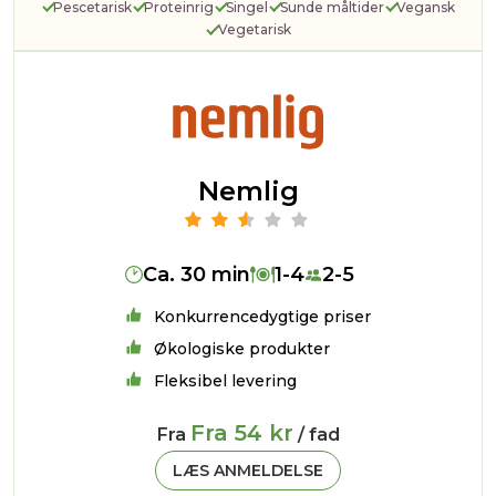
Pescetarisk
Proteinrig
Singel
Sunde måltider
Vegansk
Vegetarisk
Nemlig
Ca. 30 min
1-4
2-5
Konkurrencedygtige priser
Økologiske produkter
Fleksibel levering
Fra 54 kr
Fra
/ fad
LÆS ANMELDELSE