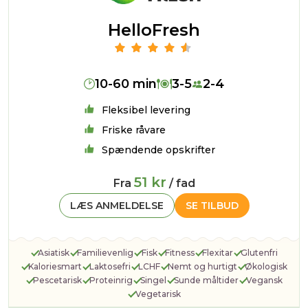
HelloFresh
10-60 min
3-5
2-4
Fleksibel levering
Friske råvare
Spændende opskrifter
51 kr
Fra
/ fad
LÆS ANMELDELSE
SE TILBUD
Asiatisk
Familievenlig
Fisk
Fitness
Flexitar
Glutenfri
Kaloriesmart
Laktosefri
LCHF
Nemt og hurtigt
Økologisk
Pescetarisk
Proteinrig
Singel
Sunde måltider
Vegansk
Vegetarisk