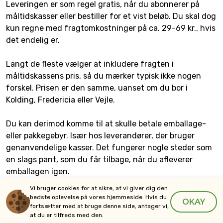
Leveringen er som regel gratis, når du abonnerer på
måltidskasser eller bestiller for et vist beløb. Du skal dog
kun regne med fragtomkostninger på ca. 29-69 kr., hvis
det endelig er.
Langt de fleste vælger at inkludere fragten i
måltidskassens pris, så du mærker typisk ikke nogen
forskel. Prisen er den samme, uanset om du bor i
Kolding, Fredericia eller Vejle.
Du kan derimod komme til at skulle betale emballage-
eller pakkegebyr. Især hos leverandører, der bruger
genanvendelige kasser. Det fungerer nogle steder som
en slags pant, som du får tilbage, når du afleverer
emballagen igen.
Vi bruger cookies for at sikre, at vi giver dig den
Sådan fungerer leveringen i
bedste oplevelse på vores hjemmeside. Hvis du
OKAY
fortsætter med at bruge denne side, antager vi,
Kolding
at du er tilfreds med den.