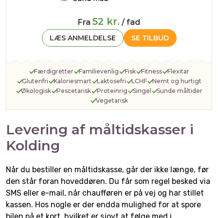
52 kr.
Fra
/ fad
LÆS ANMELDELSE
SE TILBUD
Færdigretter
Familievenlig
Fisk
Fitness
Flexitar
Glutenfri
Kaloriesmart
Laktosefri
LCHF
Nemt og hurtigt
Økologisk
Pescetarisk
Proteinrig
Singel
Sunde måltider
Vegetarisk
Levering af måltidskasser i
Kolding
Når du bestiller en måltidskasse, går der ikke længe, før
den står foran hoveddøren. Du får som regel besked via
SMS eller e-mail, når chaufføren er på vej og har stillet
kassen. Hos nogle er der endda mulighed for at spore
bilen på et kort, hvilket er sjovt at følge med i.