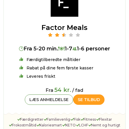
Factor Meals
Fra 5-20 min.
1-7
1-6 personer
Færdigtilberedte måltider
Rabat på dine fem første kasser
Leveres friskt
54 kr.
Fra
/ fad
LÆS ANMELDELSE
SE TILBUD
Færdigretter
Familievenlig
Fisk
Fitness
Flexitar
Frokostmåltid
Kaloriesmart
KETO
LCHF
Nemt og hurtigt