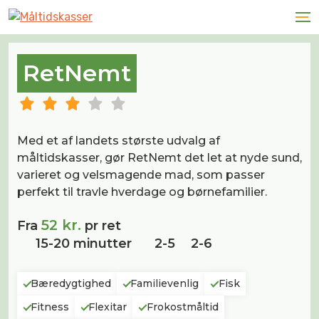
RetNemt
Med et af landets største udvalg af
måltidskasser, gør ​​RetNemt det let at nyde sund,
varieret og velsmagende mad, som passer
perfekt til travle hverdage og børnefamilier.
52 kr.
Fra
pr ret
15-20 minutter
2-5
2-6
Bæredygtighed
Familievenlig
Fisk
Fitness
Flexitar
Frokostmåltid