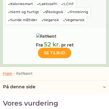
Kaloriesmart
Laktosefri
LCHF
Nemt og hurtigt
Økologisk
Proteinrig
Sunde måltider
Vegansk
Vegetarisk
52 kr.
Fra
pr ret
SE TILBUD
Hjem
/
RetNemt
På denne side
Vores vurdering