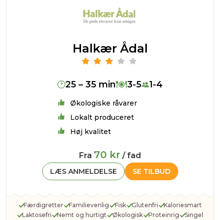
Halkær Ådal
25 – 35 min
3-5
1-4
Økologiske råvarer
Lokalt produceret
Høj kvalitet
70 kr
Fra
/ fad
LÆS ANMELDELSE
SE TILBUD
Færdigretter
Familievenlig
Fisk
Glutenfri
Kaloriesmart
Laktosefri
Nemt og hurtigt
Økologisk
Proteinrig
Singel