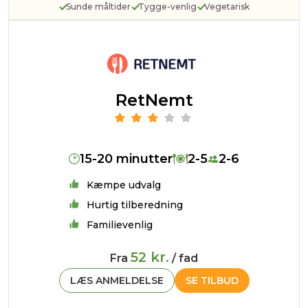
Sunde måltider
Tygge-venlig
Vegetarisk
RetNemt
15-20 minutter
2-5
2-6
Kæmpe udvalg
Hurtig tilberedning
Familievenlig
52 kr.
Fra
/ fad
LÆS ANMELDELSE
SE TILBUD