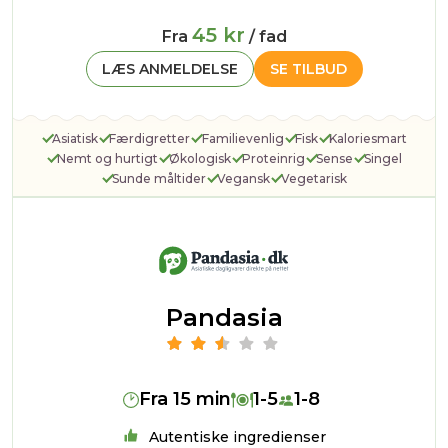
45 kr
Fra
/ fad
LÆS ANMELDELSE
SE TILBUD
Asiatisk
Færdigretter
Familievenlig
Fisk
Kaloriesmart
Nemt og hurtigt
Økologisk
Proteinrig
Sense
Singel
Sunde måltider
Vegansk
Vegetarisk
Pandasia
Fra 15 min
1-5
1-8
Autentiske ingredienser