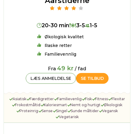
Aarstiderne
20-30 min
3-5
1-5
Økologisk kvalitet
Raske retter
Familievennlig
49 kr
Fra
/ fad
LÆS ANMELDELSE
SE TILBUD
Asiatisk
Færdigretter
Familievenlig
Fisk
Fitness
Flexitar
Frokostmåltid
Kaloriesmart
Nemt og hurtigt
Økologisk
Proteinrig
Sense
Singel
Sunde måltider
Vegansk
Vegetarisk