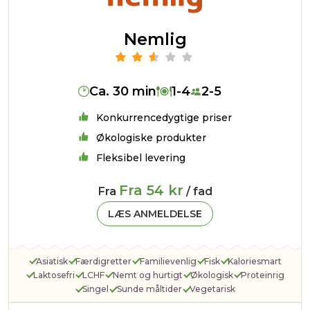
Nemlig
Ca. 30 min
1-4
2-5
Konkurrencedygtige priser
Økologiske produkter
Fleksibel levering
Fra 54 kr
Fra
/ fad
LÆS ANMELDELSE
Asiatisk
Færdigretter
Familievenlig
Fisk
Kaloriesmart
Laktosefri
LCHF
Nemt og hurtigt
Økologisk
Proteinrig
Singel
Sunde måltider
Vegetarisk