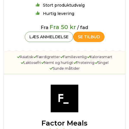
Stort produktudvalg
Hurtig levering
Fra 50 kr
Fra
/ fad
LÆS ANMELDELSE
SE TILBUD
Asiatisk
Færdigretter
Familievenlig
Kaloriesmart
Laktosefri
Nemt og hurtigt
Proteinrig
Singel
Sunde måltider
Factor Meals