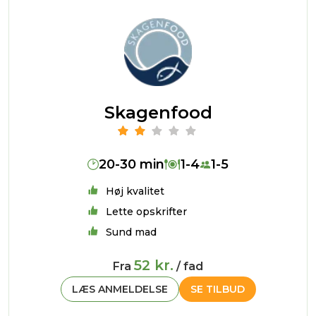
Skagenfood
20-30 min
1-4
1-5
Høj kvalitet
Lette opskrifter
Sund mad
52 kr.
Fra
/ fad
LÆS ANMELDELSE
SE TILBUD