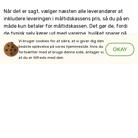
Når det er sagt, vælger næsten alle leverandører at
inkludere leveringen i måltidskassens pris, så du på en
måde kun betaler for måltidskassen. Det gør de, fordi
de typisk selv kører ud med varerne, hvilket sparer på
leveringstjenester fra en tredjepart.
Vi bruger cookies for at sikre, at vi giver dig den
bedste oplevelse på vores hjemmeside. Hvis du
OKAY
fortsætter med at bruge denne side, antager vi,
Hos nogle leverandører kan du opleve at skulle betale
at du er tilfreds med den.
for emballage eller pakning af måltidskasserne. Dette
står tydeligt under den enkeltes vilkår, hvis det er.
Sådan fungerer leveringen i
Vejle
Leverandøren pakker alle de nødvendige råvarer samme
dag som levering, så det er så frisk som muligt. Vil du
ændre noget i din bestilling, skal dette derfor gøres
inden deres deadline. F.eks. inden onsdag kl. 23:59 ugen