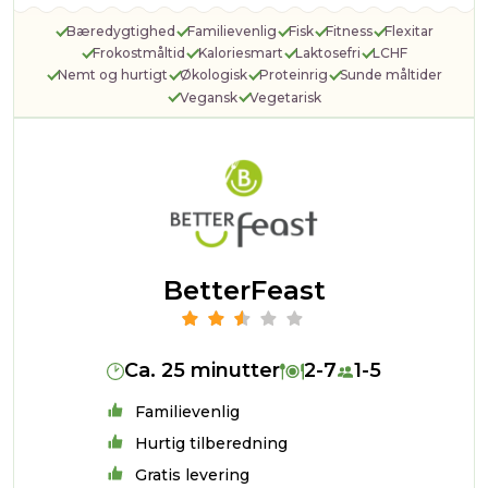
Bæredygtighed
Familievenlig
Fisk
Fitness
Flexitar
Frokostmåltid
Kaloriesmart
Laktosefri
LCHF
Nemt og hurtigt
Økologisk
Proteinrig
Sunde måltider
Vegansk
Vegetarisk
BetterFeast
Ca. 25 minutter
2-7
1-5
Familievenlig
Hurtig tilberedning
Gratis levering