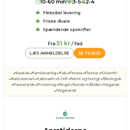
10-60 min
3-5
2-4
Fleksibel levering
Friske råvare
Spændende opskrifter
51 kr
Fra
/ fad
LÆS ANMELDELSE
SE TILBUD
Asiatisk
Familievenlig
Fisk
Fitness
Flexitar
Glutenfri
Kaloriesmart
Laktosefri
LCHF
Nemt og hurtigt
Økologisk
Pescetarisk
Proteinrig
Singel
Sunde måltider
Vegansk
Vegetarisk