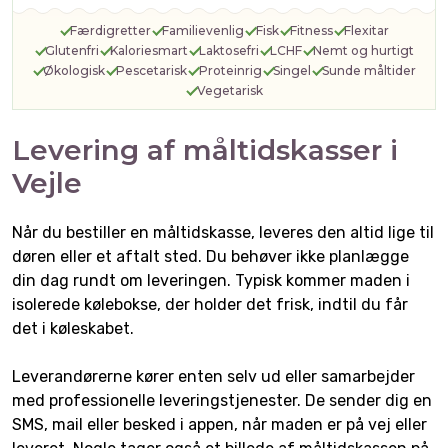
Færdigretter
Familievenlig
Fisk
Fitness
Flexitar
Glutenfri
Kaloriesmart
Laktosefri
LCHF
Nemt og hurtigt
Økologisk
Pescetarisk
Proteinrig
Singel
Sunde måltider
Vegetarisk
Levering af måltidskasser i
Vejle
Når du bestiller en måltidskasse, leveres den altid lige til
døren eller et aftalt sted. Du behøver ikke planlægge
din dag rundt om leveringen. Typisk kommer maden i
isolerede kølebokse, der holder det frisk, indtil du får
det i køleskabet.
Leverandørerne kører enten selv ud eller samarbejder
med professionelle leveringstjenester. De sender dig en
SMS, mail eller besked i appen, når maden er på vej eller