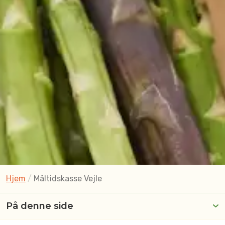
Hjem
/
Måltidskasse Vejle
På denne side