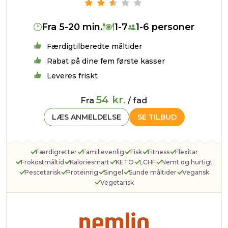
Fra 5-20 min.
1-7
1-6 personer
Færdigtilberedte måltider
Rabat på dine fem første kasser
Leveres friskt
54 kr.
Fra
/ fad
LÆS ANMELDELSE
SE TILBUD
Færdigretter
Familievenlig
Fisk
Fitness
Flexitar
Frokostmåltid
Kaloriesmart
KETO
LCHF
Nemt og hurtigt
Pescetarisk
Proteinrig
Singel
Sunde måltider
Vegansk
Vegetarisk