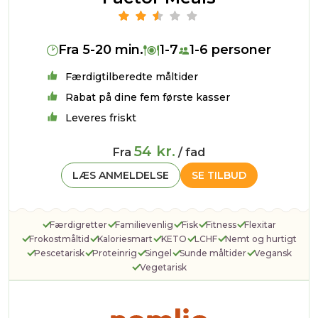
Fra 5-20 min.
1-7
1-6 personer
Færdigtilberedte måltider
Rabat på dine fem første kasser
Leveres friskt
54 kr.
Fra
/ fad
LÆS ANMELDELSE
SE TILBUD
Færdigretter
Familievenlig
Fisk
Fitness
Flexitar
Frokostmåltid
Kaloriesmart
KETO
LCHF
Nemt og hurtigt
Pescetarisk
Proteinrig
Singel
Sunde måltider
Vegansk
Vegetarisk