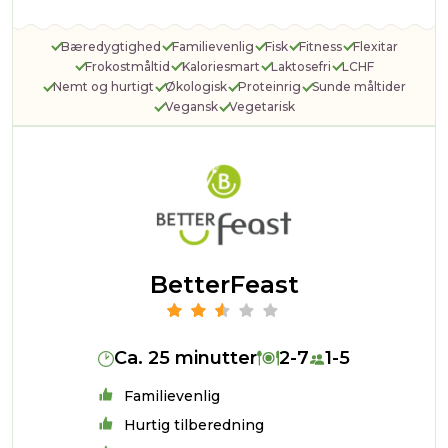
Bæredygtighed
Familievenlig
Fisk
Fitness
Flexitar
Frokostmåltid
Kaloriesmart
Laktosefri
LCHF
Nemt og hurtigt
Økologisk
Proteinrig
Sunde måltider
Vegansk
Vegetarisk
BetterFeast
Ca. 25 minutter
2-7
1-5
Familievenlig
Hurtig tilberedning