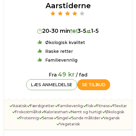
Aarstiderne
20-30 min
3-5
1-5
Økologisk kvalitet
Raske retter
Familievennlig
49 kr
Fra
/ fad
LÆS ANMELDELSE
SE TILBUD
Asiatisk
Færdigretter
Familievenlig
Fisk
Fitness
Flexitar
Frokostmåltid
Kaloriesmart
Nemt og hurtigt
Økologisk
Proteinrig
Sense
Singel
Sunde måltider
Vegansk
Vegetarisk