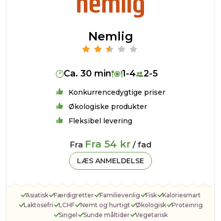
Nemlig
Ca. 30 min
1-4
2-5
Konkurrencedygtige priser
Økologiske produkter
Fleksibel levering
Fra 54 kr
Fra
/ fad
LÆS ANMELDELSE
Asiatisk
Færdigretter
Familievenlig
Fisk
Kaloriesmart
Laktosefri
LCHF
Nemt og hurtigt
Økologisk
Proteinrig
Singel
Sunde måltider
Vegetarisk