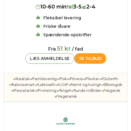
10-60 min
3-5
2-4
Fleksibel levering
Friske råvare
Spændende opskrifter
51 kr
Fra
/ fad
LÆS ANMELDELSE
SE TILBUD
Asiatisk
Familievenlig
Fisk
Fitness
Flexitar
Glutenfri
Kaloriesmart
Laktosefri
LCHF
Nemt og hurtigt
Økologisk
Pescetarisk
Proteinrig
Singel
Sunde måltider
Vegansk
Vegetarisk