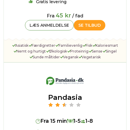
Gratis levering
45 kr
Fra
/ fad
LÆS ANMELDELSE
SE TILBUD
Asiatisk
Færdigretter
Familievenlig
Fisk
Kaloriesmart
Nemt og hurtigt
Økologisk
Proteinrig
Sense
Singel
Sunde måltider
Vegansk
Vegetarisk
Pandasia
Fra 15 min
1-5
1-8