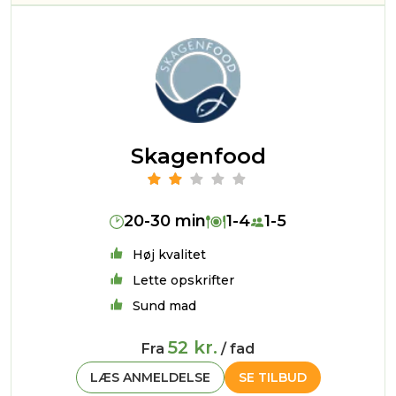
Skagenfood
20-30 min
1-4
1-5
Høj kvalitet
Lette opskrifter
Sund mad
52 kr.
Fra
/ fad
LÆS ANMELDELSE
SE TILBUD