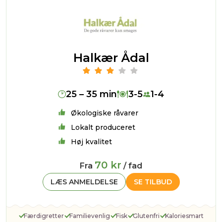
Halkær Ådal
25 – 35 min
3-5
1-4
Økologiske råvarer
Lokalt produceret
Høj kvalitet
70 kr
Fra
/ fad
LÆS ANMELDELSE
SE TILBUD
Færdigretter
Familievenlig
Fisk
Glutenfri
Kaloriesmart