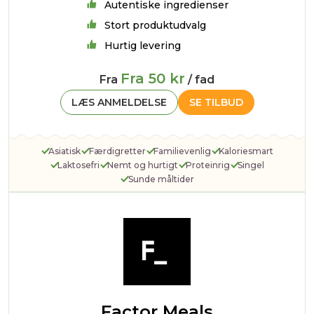
Autentiske ingredienser
Stort produktudvalg
Hurtig levering
Fra 50 kr
Fra
/ fad
LÆS ANMELDELSE
SE TILBUD
Asiatisk
Færdigretter
Familievenlig
Kaloriesmart
Laktosefri
Nemt og hurtigt
Proteinrig
Singel
Sunde måltider
Factor Meals