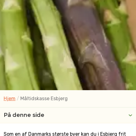
Hjem
/
Måltidskasse Esbjerg
På denne side
Som en af Danmarks største byer kan du i Esbjerg frit