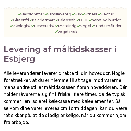
Færdigretter
Familievenlig
Fisk
Fitness
Flexitar
Glutenfri
Kaloriesmart
Laktosefri
LCHF
Nemt og hurtigt
Økologisk
Pescetarisk
Proteinrig
Singel
Sunde måltider
Vegetarisk
Levering af måltidskasser i
Esbjerg
Alle leverandører leverer direkte til din hoveddør. Nogle
foretrækker, at du er hjemme til at tage imod varerne,
mens andre stiller måltidskassen foran hoveddøren. Dér
holder råvarerne sig fint friske i flere timer, da de typisk
kommer i en isoleret kølekasse med køleelementer. Så
selvom dine varer leveres om formiddagen, kan du være
ret sikker på, at de stadig er kølige, når du kommer hjem
fra arbejde.