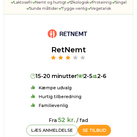
Laktosefri
Nemt og hurtigt
Økologisk
Proteinrig
Singel
Sunde måltider
Tygge-venlig
Vegetarisk
RetNemt
15-20 minutter
2-5
2-6
Kæmpe udvalg
Hurtig tilberedning
Familievenlig
52 kr.
Fra
/ fad
LÆS ANMELDELSE
SE TILBUD