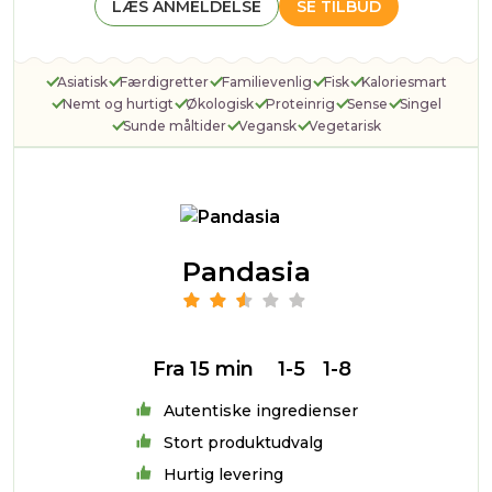
LÆS ANMELDELSE
SE TILBUD
Asiatisk
Færdigretter
Familievenlig
Fisk
Kaloriesmart
Nemt og hurtigt
Økologisk
Proteinrig
Sense
Singel
Sunde måltider
Vegansk
Vegetarisk
Pandasia
Fra 15 min
1-5
1-8
Autentiske ingredienser
Stort produktudvalg
Hurtig levering