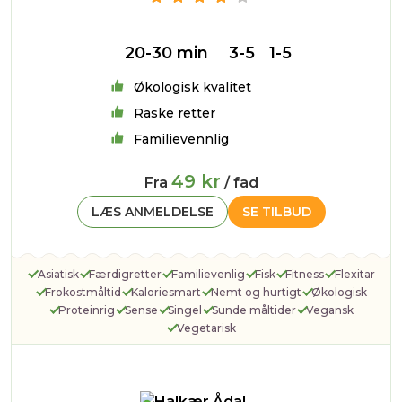
20-30 min
3-5
1-5
Økologisk kvalitet
Raske retter
Familievennlig
49 kr
Fra
/ fad
LÆS ANMELDELSE
SE TILBUD
Asiatisk
Færdigretter
Familievenlig
Fisk
Fitness
Flexitar
Frokostmåltid
Kaloriesmart
Nemt og hurtigt
Økologisk
Proteinrig
Sense
Singel
Sunde måltider
Vegansk
Vegetarisk