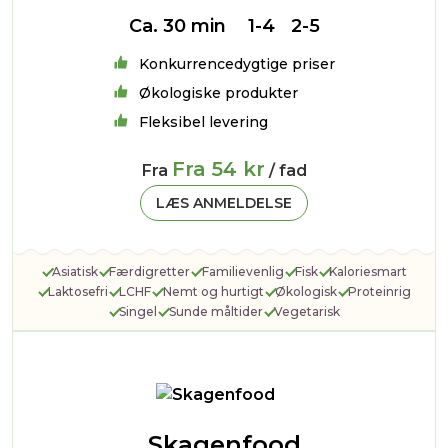
Ca. 30 min
1-4
2-5
Konkurrencedygtige priser
Økologiske produkter
Fleksibel levering
Fra 54 kr
Fra
/ fad
LÆS ANMELDELSE
Asiatisk
Færdigretter
Familievenlig
Fisk
Kaloriesmart
Laktosefri
LCHF
Nemt og hurtigt
Økologisk
Proteinrig
Singel
Sunde måltider
Vegetarisk
Skagenfood