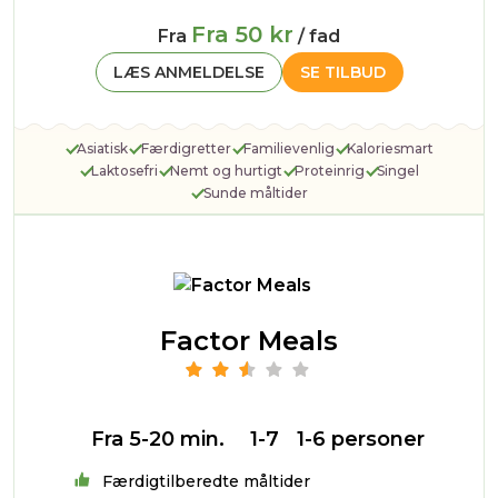
Fra 50 kr
Fra
/ fad
LÆS ANMELDELSE
SE TILBUD
Asiatisk
Færdigretter
Familievenlig
Kaloriesmart
Laktosefri
Nemt og hurtigt
Proteinrig
Singel
Sunde måltider
Factor Meals
Fra 5-20 min.
1-7
1-6 personer
Færdigtilberedte måltider