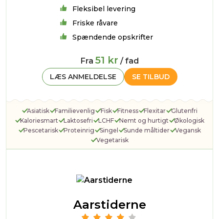
Fleksibel levering
Friske råvare
Spændende opskrifter
51 kr
Fra
/ fad
LÆS ANMELDELSE
SE TILBUD
Asiatisk
Familievenlig
Fisk
Fitness
Flexitar
Glutenfri
Kaloriesmart
Laktosefri
LCHF
Nemt og hurtigt
Økologisk
Pescetarisk
Proteinrig
Singel
Sunde måltider
Vegansk
Vegetarisk
Aarstiderne