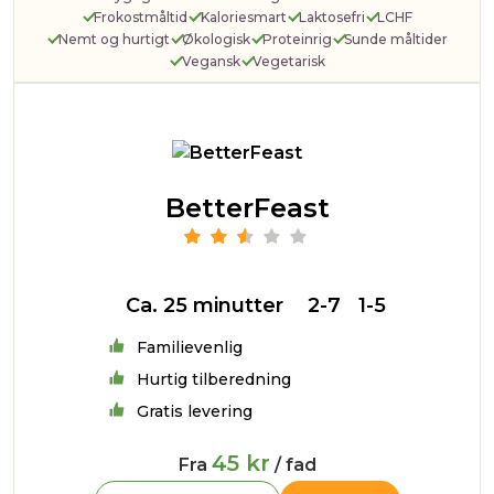
Frokostmåltid
Kaloriesmart
Laktosefri
LCHF
Nemt og hurtigt
Økologisk
Proteinrig
Sunde måltider
Vegansk
Vegetarisk
BetterFeast
Ca. 25 minutter
2-7
1-5
Familievenlig
Hurtig tilberedning
Gratis levering
45 kr
Fra
/ fad