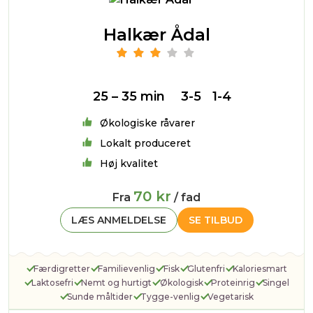
Halkær Ådal
25 – 35 min
3-5
1-4
Økologiske råvarer
Lokalt produceret
Høj kvalitet
70 kr
Fra
/ fad
LÆS ANMELDELSE
SE TILBUD
Færdigretter
Familievenlig
Fisk
Glutenfri
Kaloriesmart
Laktosefri
Nemt og hurtigt
Økologisk
Proteinrig
Singel
Sunde måltider
Tygge-venlig
Vegetarisk