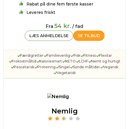
Rabat på dine fem første kasser
Leveres friskt
54 kr.
Fra
/ fad
LÆS ANMELDELSE
SE TILBUD
Færdigretter
Familievenlig
Fisk
Fitness
Flexitar
Frokostmåltid
Kaloriesmart
KETO
LCHF
Nemt og hurtigt
Pescetarisk
Proteinrig
Singel
Sunde måltider
Vegansk
Vegetarisk
Nemlig