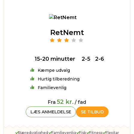
RetNemt
15-20 minutter
2-5
2-6
Kæmpe udvalg
Hurtig tilberedning
Familievenlig
52 kr.
Fra
/ fad
LÆS ANMELDELSE
SE TILBUD
Bæredygtighed
Familievenlig
Fisk
Fitness
Flexitar