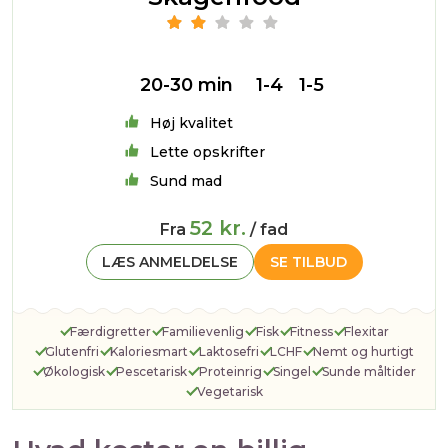
20-30 min
1-4
1-5
Høj kvalitet
Lette opskrifter
Sund mad
52 kr.
Fra
/ fad
LÆS ANMELDELSE
SE TILBUD
Færdigretter
Familievenlig
Fisk
Fitness
Flexitar
Glutenfri
Kaloriesmart
Laktosefri
LCHF
Nemt og hurtigt
Økologisk
Pescetarisk
Proteinrig
Singel
Sunde måltider
Vegetarisk