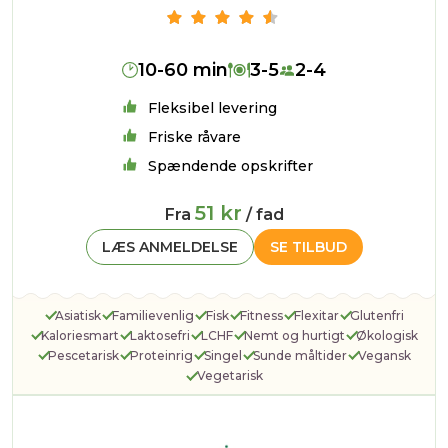
10-60 min
3-5
2-4
Fleksibel levering
Friske råvare
Spændende opskrifter
51 kr
Fra
/ fad
LÆS ANMELDELSE
SE TILBUD
Asiatisk
Familievenlig
Fisk
Fitness
Flexitar
Glutenfri
Kaloriesmart
Laktosefri
LCHF
Nemt og hurtigt
Økologisk
Pescetarisk
Proteinrig
Singel
Sunde måltider
Vegansk
Vegetarisk