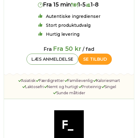
Fra 15 min
1-5
1-8
Autentiske ingredienser
Stort produktudvalg
Hurtig levering
Fra 50 kr
Fra
/ fad
LÆS ANMELDELSE
SE TILBUD
Asiatisk
Færdigretter
Familievenlig
Kaloriesmart
Laktosefri
Nemt og hurtigt
Proteinrig
Singel
Sunde måltider