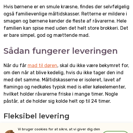
Hvis børnene er en smule kræsne, findes der selvfølgelig
også familievenlige måltidskasser. Retterne er mildere i
smagen og børnene kender de fleste af råvarerne. Hele
familien kan spise med uden det helt store brokkeri. Det
er bare simpel, god og mættende mad.
Sådan fungerer leveringen
Når du får
mad til døren
, skal du ikke være bekymret for,
om den når at blive kedelig, hvis du ikke tager den ind
med det samme. Måltidskasserne er isoleret, lavet af
flamingo og nedkøles typisk med is eller køleelementer,
hvilket holder råvarerne friske i mange timer. Nogle
påstår, at de holder sig kolde helt op til 24 timer.
Fleksibel levering
Leveringen sker normalt på bestemte dage, gerne i
Vi bruger cookies for at sikre, at vi giver dig den