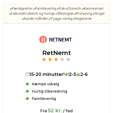
Færdigretter
Familievenlig
Fisk
Glutenfri
Kaloriesmart
Laktosefri
Nemt og hurtigt
Økologisk
Proteinrig
Singel
Sunde måltider
Tygge-venlig
Vegetarisk
RetNemt
15-20 minutter
2-5
2-6
Kæmpe udvalg
Hurtig tilberedning
Familievenlig
52 kr.
Fra
/ fad