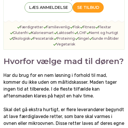
LÆS ANMELDELSE
SE TILBUD
Færdigretter
Familievenlig
Fisk
Fitness
Flexitar
Glutenfri
Kaloriesmart
Laktosefri
LCHF
Nemt og hurtigt
Økologisk
Pescetarisk
Proteinrig
Singel
Sunde måltider
Vegetarisk
Hvorfor vælge mad til døren?
Har du brug for en nem løsning i forhold til mad,
kommer du ikke uden om måltidskasser. Maden tager
ingen tid at tilberede. I de fleste tilfælde kan
aftensmaden klares på højst en halv time.
Skal det gå ekstra hurtigt, er flere leverandører begyndt
at lave færdiglavede retter, som bare skal varmes i
ovnen eller mikroovnen. Disse retter laves af deres egne