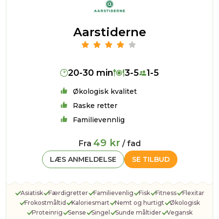
Aarstiderne
20-30 min
3-5
1-5
Økologisk kvalitet
Raske retter
Familievennlig
49 kr
Fra
/ fad
LÆS ANMELDELSE
SE TILBUD
Asiatisk
Færdigretter
Familievenlig
Fisk
Fitness
Flexitar
Frokostmåltid
Kaloriesmart
Nemt og hurtigt
Økologisk
Proteinrig
Sense
Singel
Sunde måltider
Vegansk