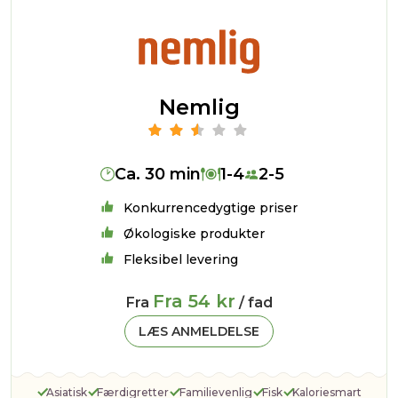
Nemlig
Ca. 30 min
1-4
2-5
Konkurrencedygtige priser
Økologiske produkter
Fleksibel levering
Fra 54 kr
Fra
/ fad
LÆS ANMELDELSE
Asiatisk
Færdigretter
Familievenlig
Fisk
Kaloriesmart