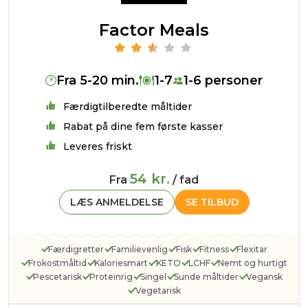
Factor Meals
Fra 5-20 min.
1-7
1-6 personer
Færdigtilberedte måltider
Rabat på dine fem første kasser
Leveres friskt
54 kr.
Fra
/ fad
LÆS ANMELDELSE
SE TILBUD
Færdigretter
Familievenlig
Fisk
Fitness
Flexitar
Frokostmåltid
Kaloriesmart
KETO
LCHF
Nemt og hurtigt
Pescetarisk
Proteinrig
Singel
Sunde måltider
Vegansk
Vegetarisk