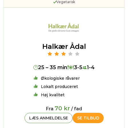
Vegetarisk
Halkær Ådal
25 – 35 min
3-5
1-4
Økologiske råvarer
Lokalt produceret
Høj kvalitet
70 kr
Fra
/ fad
LÆS ANMELDELSE
SE TILBUD