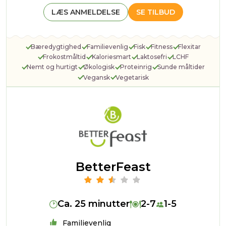
LÆS ANMELDELSE
SE TILBUD
Bæredygtighed
Familievenlig
Fisk
Fitness
Flexitar
Frokostmåltid
Kaloriesmart
Laktosefri
LCHF
Nemt og hurtigt
Økologisk
Proteinrig
Sunde måltider
Vegansk
Vegetarisk
BetterFeast
Ca. 25 minutter
2-7
1-5
Familievenlig