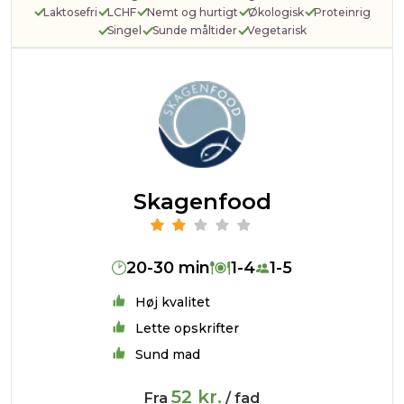
Laktosefri
LCHF
Nemt og hurtigt
Økologisk
Proteinrig
Singel
Sunde måltider
Vegetarisk
Skagenfood
20-30 min
1-4
1-5
Høj kvalitet
Lette opskrifter
Sund mad
52 kr.
Fra
/ fad