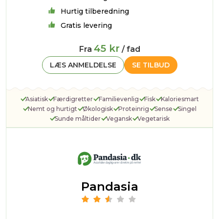
Hurtig tilberedning
Gratis levering
45 kr
Fra
/ fad
LÆS ANMELDELSE
SE TILBUD
Asiatisk
Færdigretter
Familievenlig
Fisk
Kaloriesmart
Nemt og hurtigt
Økologisk
Proteinrig
Sense
Singel
Sunde måltider
Vegansk
Vegetarisk
Pandasia